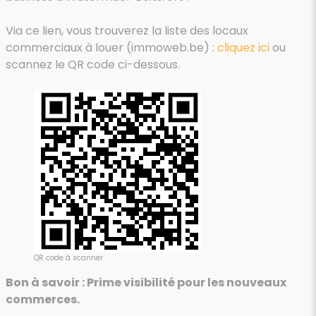
Via ce lien, vous trouverez la liste des locaux
commerciaux à louer (immoweb.be) :
cliquez ici
ou
scannez le QR code ci-dessous.
QR code à scanner
Bon à savoir : Prime visibilité pour les nouveaux
commerces.