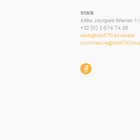
SIWB
Allée Jacques Wiener 1-
+32 (0) 2 674 74 26
siwb@wb1170.brussels
commerce@wb1170.brus