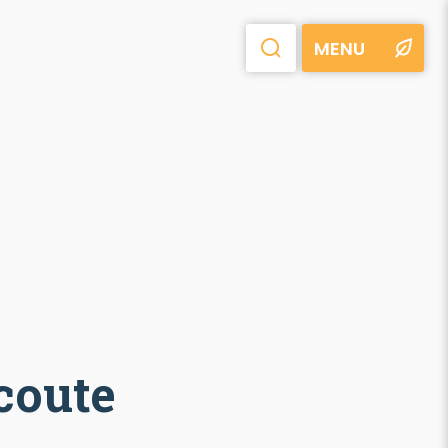
MENU
coute