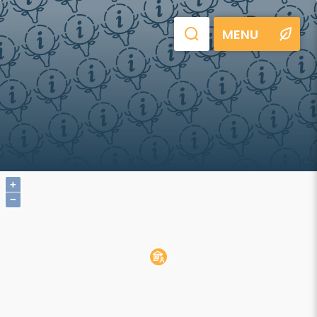
MENU
+
−