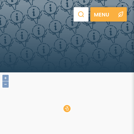
MENU
+
−