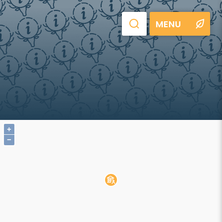
MENU
+
−