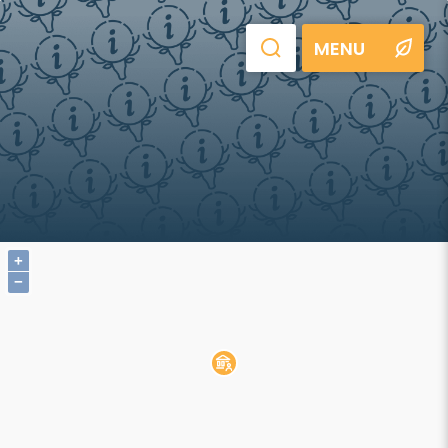
MENU
+
−