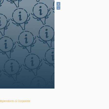
+
−
dépendants & Corporate