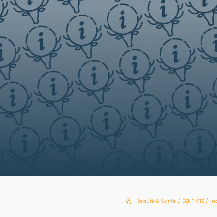
Beauté & Santé
/
DENTISTE
/
In