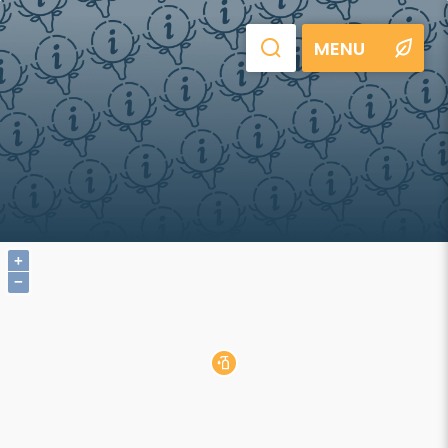
MENU
+
−