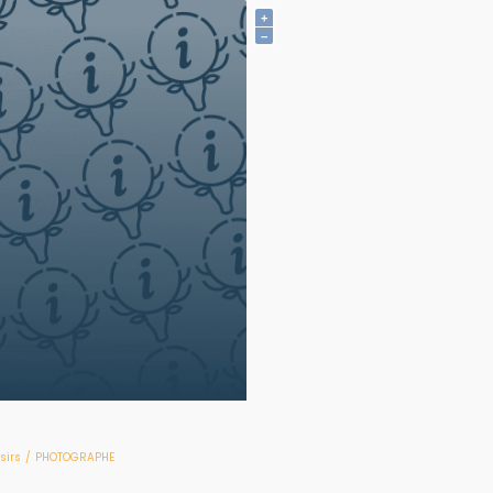
+
−
isirs
/
PHOTOGRAPHE