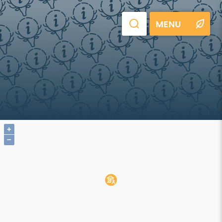
MENU
+
−