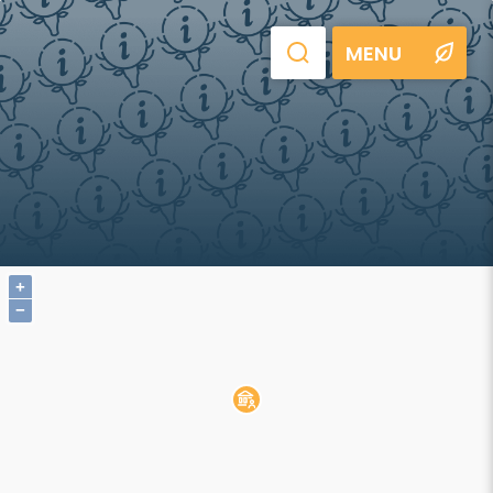
MENU
+
−