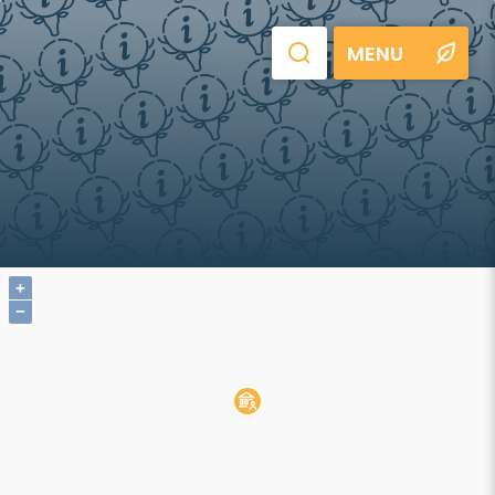
MENU
+
−