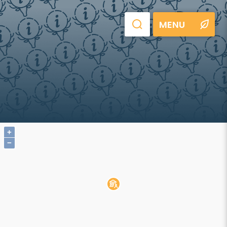
MENU
+
−