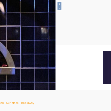
+
−
ison
Sur place
Take away