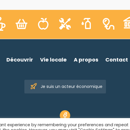
Découvrir
Vie locale
A propos
Contact
Je suis un acteur économique
vant experience by remembering your preferences and repeat
© 2026 SIWB -
Informations légales