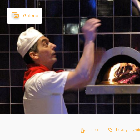
Galerie
Horeca
delivery
Livra