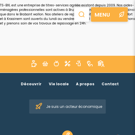
TS-BXL est une entreprise de titres-services agréée existant depuis 2009. Nos aides-
ménagères professionnelles sont actives à Bruxelles et en périphérie bruxelloise ainsi
MENU
que dans le Brabant wallon. Nos ateliers de repassage situés à Watermael-Boistfort
et à Kraainem sont ouverts du lundi au vendredi de 7h30 à 18h. Nous y réceptionnons
et y prenons soin de vos travaux de repassage en 24h.
Découvrir
Vie locale
A propos
Contact
Je suis un acteur économique